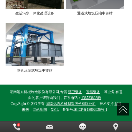
生活污水一体化处理设备
通道式垃圾压缩中转站
垂直压缩式垃圾中转站
湖南远东机械制造股份有限公司,专营
环卫装备
智能装备
等业务,有意
向的客户请咨询我们，联系电话：
13873382889
CopyRight © 版权所有:
湖南远东机械制造股份有限公司
技术支持:
智投
未来
网站地图
XML
备案号:
湘ICP备18002926号-1